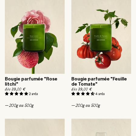
t
t
u
u
e
e
l
l
Bougie parfumée "Rose
Bougie parfumée "Feuille
litchi"
de Tomate"
P
dès 39,00 €
P
dès 39,00 €
r
r
2 avis
4 avis
i
i
x
x
— 200g ou 500g
— 200g ou 500g
h
h
a
a
b
b
i
i
t
t
u
u
e
e