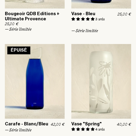
Bougeoir QDB Editions +
Vase - Bleu
P
25,00 €
r
Ultimate Provence
3 avis
i
P
25,00 €
x
r
— Série limitée
— Série limitée
h
i
a
x
b
h
i
a
t
b
ÉPUISÉ
u
i
e
t
l
u
e
l
Carafe - Blanc/Bleu
Vase "Spring"
P
42,00 €
P
40,00 €
r
r
4 avis
— Série limitée
i
i