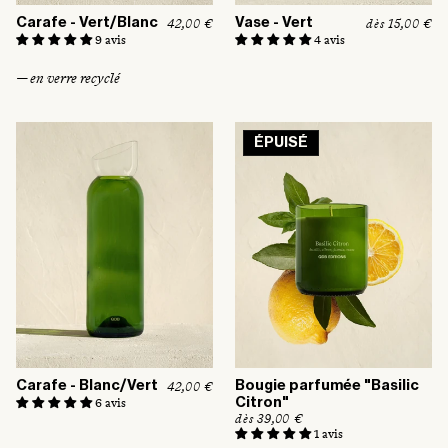
Carafe - Vert/Blanc
Vase - Vert
P
42,00 €
P
dès 15,00 €
r
r
9 avis
4 avis
i
i
x
x
— en verre recyclé
h
h
a
a
b
b
i
i
t
t
ÉPUISÉ
u
u
e
e
l
l
Carafe - Blanc/Vert
Bougie parfumée "Basilic
P
42,00 €
r
6 avis
Citron"
i
P
dès 39,00 €
x
r
1 avis
h
i