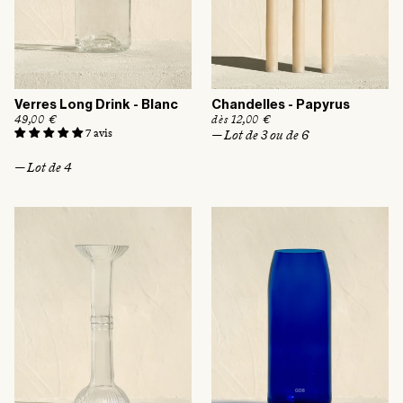
Verres Long Drink - Blanc
Chandelles - Papyrus
P
49,00 €
P
dès 12,00 €
r
r
7 avis
— Lot de 3 ou de 6
i
i
x
x
— Lot de 4
h
h
a
a
b
b
i
i
t
t
u
u
e
e
l
l