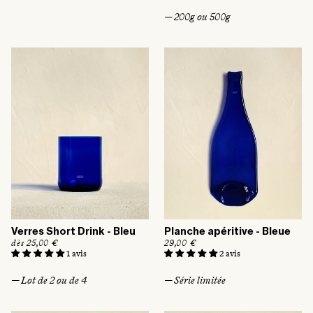
a
x
b
— 200g ou 500g
h
i
a
t
b
u
i
e
t
l
u
e
l
Verres Short Drink - Bleu
Planche apéritive - Bleue
P
dès 25,00 €
P
29,00 €
r
r
1 avis
2 avis
i
i
x
x
— Lot de 2 ou de 4
— Série limitée
h
h
a
a
b
b
i
i