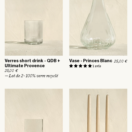
l
l
Verres short drink - QDB +
Vase - Princes Blanc
P
25,00 €
r
Ultimate Provence
1 avis
i
P
25,00 €
x
r
— Lot de 2 - 100% verre recyclé
h
i
a
x
b
h
i
a
t
b
u
i
e
t
l
u
e
l