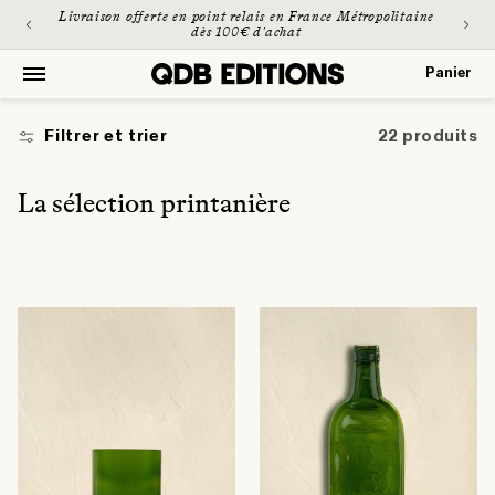
et
Livraison offerte en point relais en France Métropolitaine
passer
dès 100€ d'achat
au
contenu
Panier
Panier
Filtrer et trier
22 produits
C
La sélection printanière
o
l
l
e
c
t
i
o
n