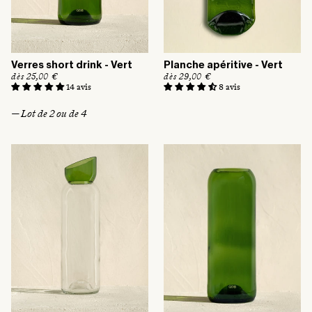
:
Verres short drink - Vert
Planche apéritive - Vert
P
dès 25,00 €
P
dès 29,00 €
r
r
14 avis
8 avis
i
i
x
x
— Lot de 2 ou de 4
h
h
a
a
b
b
i
i
t
t
u
u
e
e
l
l