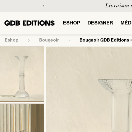
et
Livraison o
passer
au
contenu
ESHOP
DESIGNER
MÉD
Eshop
bougeoir
Bougeoir QDB Editions 