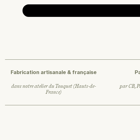
Fabrication artisanale & française
P
dans notre atelier du Touquet (Hauts-de-
par CB, Pa
France)