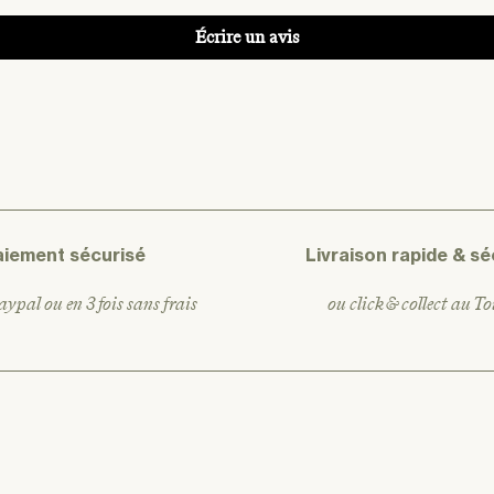
Écrire un avis
aiement sécurisé
Livraison rapide & sé
ypal ou en 3 fois sans frais
ou click & collect au T