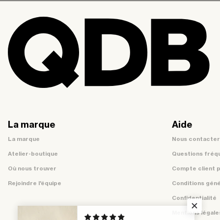
La marque
Aide
La marque
Nous contacter
Atelier-boutique
Questions fréq
Où nous trouver
Compte client 
Rejoindre l'équipe
Conditions géné
Confidentialité
Mentions légale