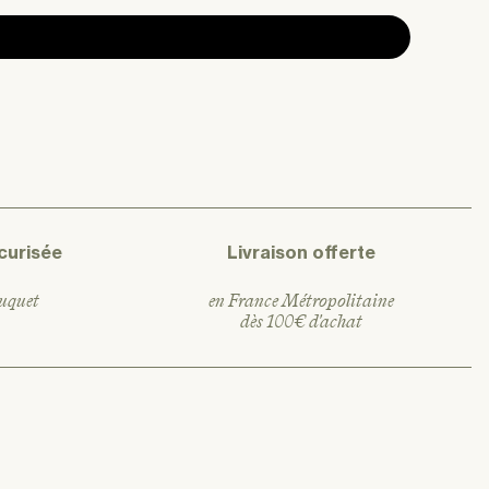
curisée
Livraison offerte
ouquet
en France Métropolitaine
dès 100€ d'achat