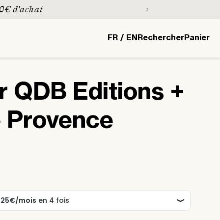
00€ d'achat
L
Panier
FR
/
EN
Rechercher
Panier
a
n
g
r QDB Editions +
u
e
e Provence