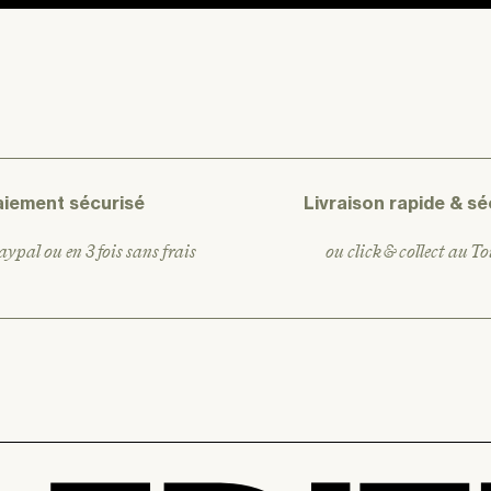
aiement sécurisé
Livraison rapide & sé
ypal ou en 3 fois sans frais
ou click & collect au T