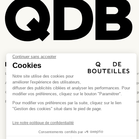
La marque
Aide
La marque
Nous contacter
Atelier-boutique
Questions fréq
Où nous trouver
Compte client 
Rejoindre l'équipe
Conditions géné
Confidentialité
Mentions légale
Magnifique
Une belle pièce hors du
commun pour un anniversaire.