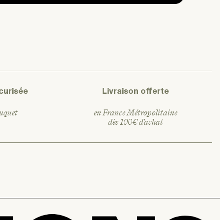
curisée
Livraison offerte
ouquet
en France Métropolitaine
dès 100€ d'achat