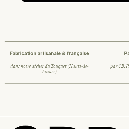
Fabrication artisanale & française
P
dans notre atelier du Touquet (Hauts-de-
par CB, Pa
France)