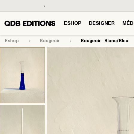
et
passer
au
contenu
ESHOP
DESIGNER
MÉD
Eshop
bougeoir
Bougeoir - Blanc/Bleu