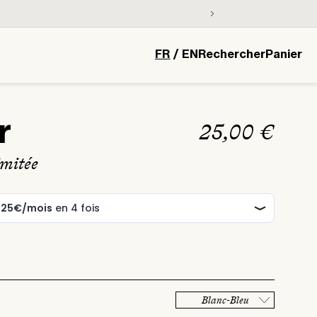
L
Panier
FR
/
EN
Rechercher
Panier
a
n
g
r
Prix
25,00 €
u
habituel
e
imitée
Blanc-Bleu