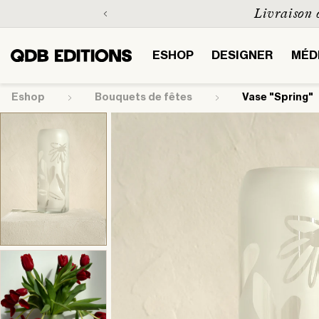
et
Livraison of
passer
au
contenu
ESHOP
DESIGNER
MÉD
Eshop
bouquets de fêtes
Vase "Spring"