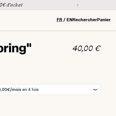
0€ d'achat
L
Panier
FR
/
EN
Rechercher
Panier
a
n
g
pring"
Prix
40,00 €
u
habituel
e