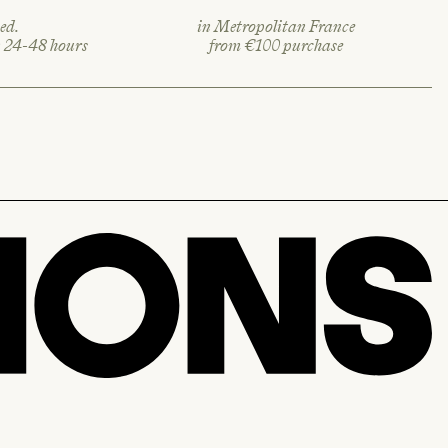
ed.
in Metropolitan France
n 24-48 hours
from €100 purchase