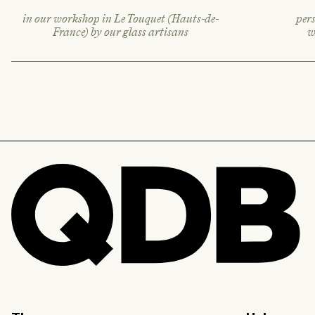
in our workshop in Le Touquet (Hauts-de-
pers
France) by our glass artisans
w