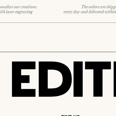
onalize our creations
The orders are shipp
ith laser engraving
every day and delivered withi