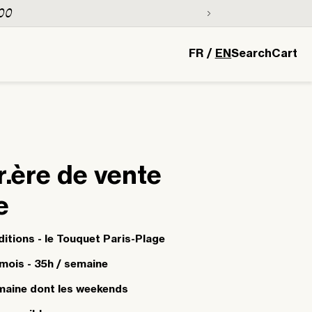
0
L
Cart
FR
/
EN
Search
Cart
a
n
g
u
a
r.ère de vente
g
e
e
ditions - le Touquet Paris-Plage
 mois - 35h / semaine
semaine dont les weekends