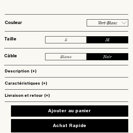
Vert-Blanc
Couleur
Taille
S
M
Variante
épuisée
ou
Câble
Blanc
Noir
indisponible
Variante
épuisée
ou
Description
(+)
indisponible
Caractéristiques
(+)
Livraison et retour
(+)
Ajouter au panier