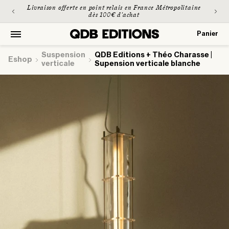
et
Livraison offerte en point relais en France Métropolitaine
passer
dès 100€ d'achat
au
contenu
Panier
Panier
suspension
QDB Editions + Théo Charasse |
Eshop
verticale
Supension verticale blanche