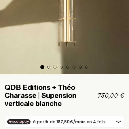
QDB Editions + Théo
Prix
750,00 €
Charasse | Supension
habituel
verticale blanche