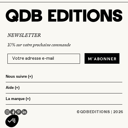
NEWSLETTER
10% sur votre prochaine commande
M'abonner
Nous suivre
(+)
Aide
Instagram
(+)
Facebook
La marque
Nous contacter
(+)
Linkedin
Questions fréquentes
La marque
QDBEDITIONS
©
| 2026
Instagram
Facebook
Pinterest
linkedin
Pinterest
Compte client professionnel
Atelier-boutique