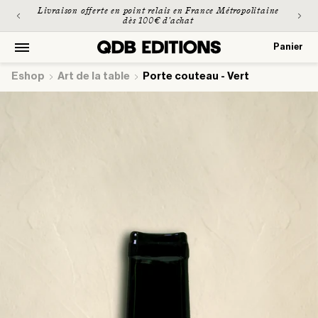
et
Livraison offerte en point relais en France Métropolitaine
passer
dès 100€ d'achat
au
contenu
Panier
Panier
Eshop
art de la table
Porte couteau - Vert