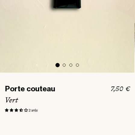
Prix
7,50 €
Porte couteau
habitue
Vert
2 avis