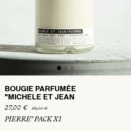
BOUGIE PARFUMÉE
"MICHELE ET JEAN
Prix
27,00 €
Prix
39,00 €
habituel
promotionnel
PIERRE" PACK X1