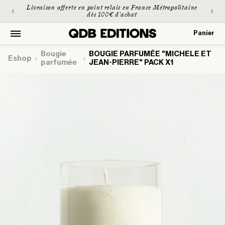
et
Livraison offerte en point relais en France Métropolitaine
passer
dès 100€ d'achat
au
contenu
Panier
Panier
bougie
BOUGIE PARFUMÉE "MICHELE ET
Eshop
parfumée
JEAN-PIERRE" PACK X1