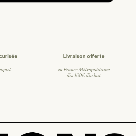
curisée
Livraison offerte
ouquet
en France Métropolitaine
dès 100€ d'achat