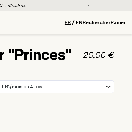
00€ d'achat
L
Panier
FR
/
EN
Rechercher
Panier
a
n
g
r "Princes"
Prix
20,00 €
u
habituel
e