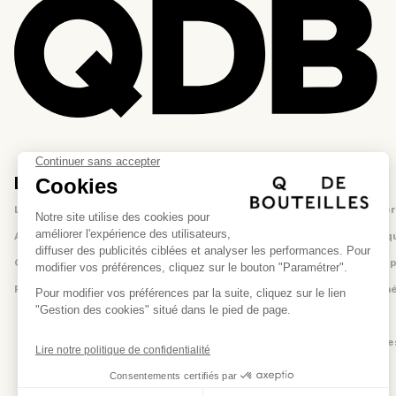
La marque
Aide
La marque
Nous contacter
Atelier-boutique
Questions fréq
Où nous trouver
Compte client 
Rejoindre l'équipe
Conditions géné
Confidentialité
Mentions légale