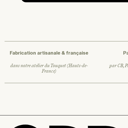
Fabrication artisanale & française
P
dans notre atelier du Touquet (Hauts-de-
par CB, Pa
France)