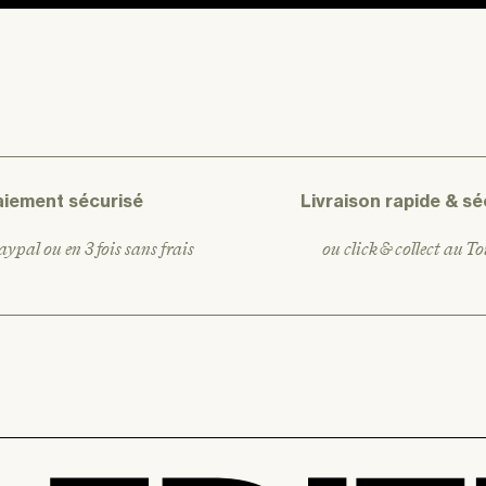
aiement sécurisé
Livraison rapide & sé
ypal ou en 3 fois sans frais
ou click & collect au T