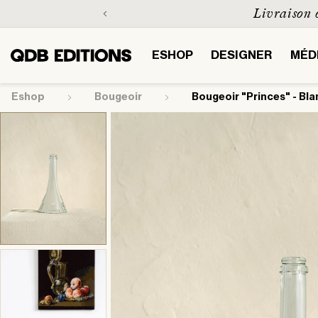
et
Livraison 
passer
au
contenu
ESHOP
DESIGNER
MÉD
Eshop
bougeoir
Bougeoir "Princes" - Bla