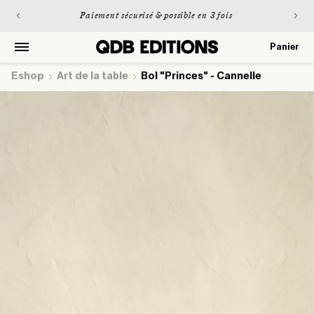
et
Livrais
passer
Paiement sécurisé & possible en 3 fois
au
contenu
Panier
Panier
Eshop
art de la table
Bol "Princes" - Cannelle