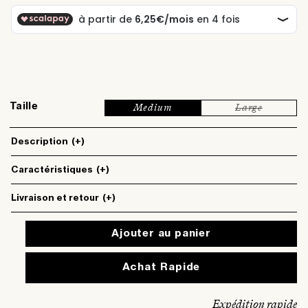
Taille
Medium
Large
Variante
épuisée
ou
Description
(+)
indisponible
Caractéristiques
(+)
Livraison et retour
(+)
Ajouter au panier
Expédition rapide