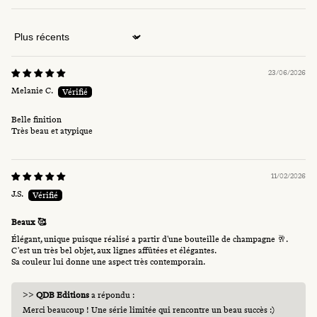
Sort by
23/06/2026
Melanie C.
Belle finition
Très beau et atypique
11/02/2026
J.S.
Beaux 🥰
Élégant, unique puisque réalisé a partir d'une bouteille de champagne 🥂.
C'est un très bel objet, aux lignes affûtées et élégantes.
Sa couleur lui donne une aspect très contemporain.
>>
QDB Editions
a répondu :
Merci beaucoup ! Une série limitée qui rencontre un beau succès :)