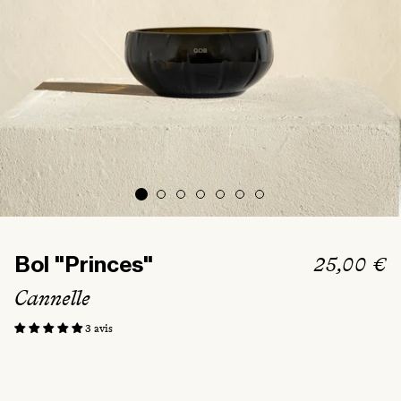
Prix
25,00 €
Bol "Princes"
habituel
Cannelle
3 avis