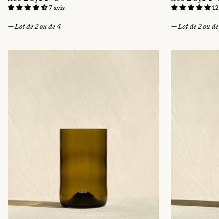
r
r
7 avis
12
i
i
— Lot de 2 ou de 4
— Lot de 2 ou de
x
x
h
h
a
a
b
b
i
i
t
t
u
u
e
e
l
l