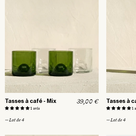
t
u
e
l
P
39,00 €
Tasses à café - Mix
Tasses à ca
r
1 avis
1 
i
— Lot de 4
— Lot de 4
x
h