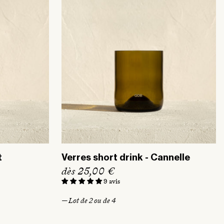
t
Verres short drink - Cannelle
P
dès 25,00 €
r
9 avis
i
— Lot de 2 ou de 4
x
h