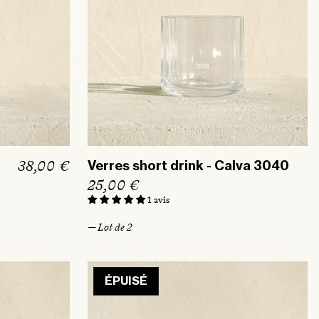
P
38,00 €
Verres short drink - Calva 3040
r
P
25,00 €
i
r
1 avis
x
i
— Lot de 2
h
x
a
h
b
a
ÉPUISÉ
i
b
t
i