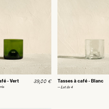
u
e
l
P
39,00 €
fé - Vert
Tasses à café - Blanc
r
avis
— Lot de 4
i
x
h