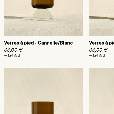
Verres à pied - Cannelle/Blanc
Verres à pi
P
38,00 €
P
38,00 €
r
r
— Lot de 2
— Lot de 2
i
i
x
x
h
h
a
a
b
b
i
i
t
t
u
u
e
e