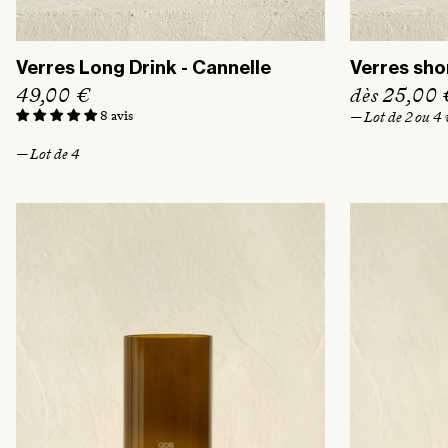
Verres Long Drink - Cannelle
Verres sho
P
49,00 €
P
dès 25,00 
r
r
8 avis
— Lot de 2 ou 4 
i
i
— Lot de 4
x
x
h
h
a
a
b
b
i
i
t
t
u
u
e
e
l
l