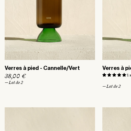
l
l
Verres à pied - Cannelle/Vert
Verres à pi
P
38,00 €
1 
r
— Lot de 2
— Lot de 2
i
x
h
a
b
i