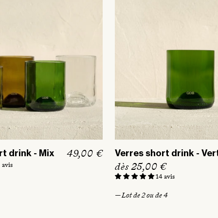
P
49,00 €
t drink - Mix
Verres short drink - Ver
r
P
dès 25,00 €
 avis
i
r
14 avis
x
i
— Lot de 2 ou de 4
h
x
a
h