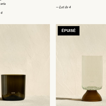
 avis
— Lot de 4
 4
ÉPUISÉ