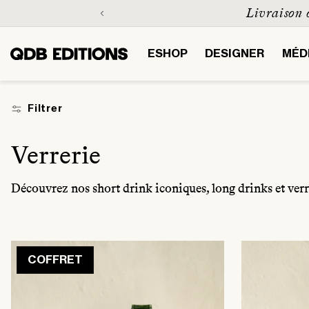
et
Livraison o
passer
au
contenu
ESHOP
DESIGNER
MÉD
Filtrer
C
Verrerie
o
Découvrez nos short drink iconiques, long drinks et verr
l
l
COFFRET
e
c