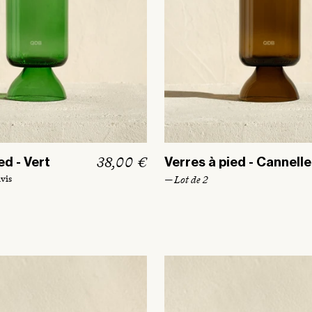
P
38,00 €
ed - Vert
Verres à pied - Cannelle
r
avis
— Lot de 2
i
x
h
a
b
i
t