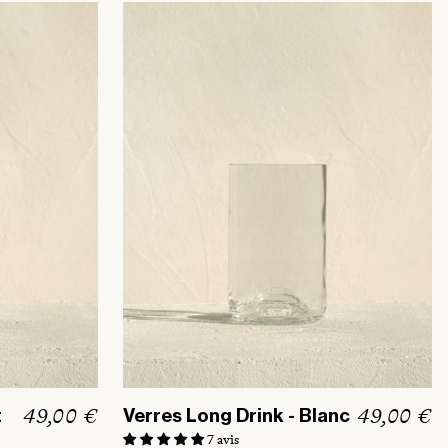
a
b
i
t
u
e
l
P
49,00 €
P
49,00 €
t
Verres Long Drink - Blanc
r
r
7 avis