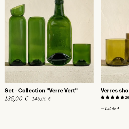
t
i
o
n
:
Set - Collection "Verre Vert"
Verres shor
P
135,00 €
P
26
145,00 €
r
r
— Lot de 4
i
i
x
x
h
p