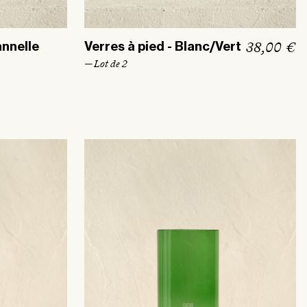
P
38,00 €
annelle
Verres à pied - Blanc/Vert
r
— Lot de 2
i
x
h
a
b
i
t
u
e
l