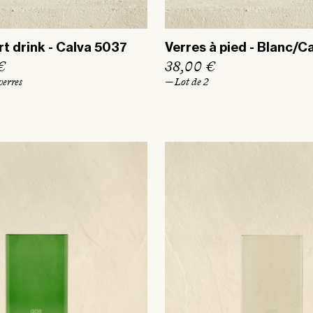
rt drink - Calva 5037
Verres à pied - Blanc/C
€
P
38,00 €
r
verres
— Lot de 2
i
x
h
a
b
i
t
u
e
l