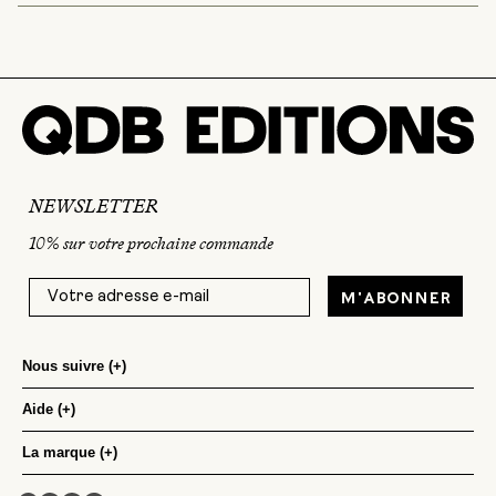
NEWSLETTER
10% sur votre prochaine commande
M'abonner
Nous suivre
(+)
Aide
Instagram
(+)
Facebook
La marque
Nous contacter
(+)
Linkedin
Questions fréquentes
La marque