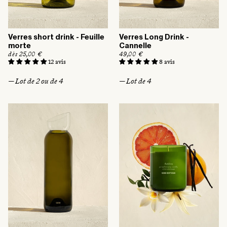
Verres short drink - Feuille
Verres Long Drink -
morte
Cannelle
P
dès 25,00 €
P
49,00 €
r
r
12 avis
8 avis
i
i
x
x
— Lot de 2 ou de 4
— Lot de 4
h
h
a
a
b
b
i
i
t
t
u
u
e
e
l
l