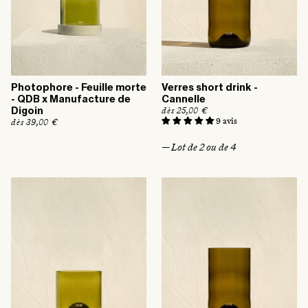
:
Photophore - Feuille morte
Verres short drink -
- QDB x Manufacture de
Cannelle
P
dès 25,00 €
Digoin
r
9 avis
P
dès 39,00 €
i
r
x
i
— Lot de 2 ou de 4
h
x
a
h
b
a
i
b
t
i
u
t
e
u
l
e
l