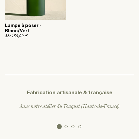
Lampe à poser -
Blanc/Vert
P
dès 159,00 €
r
i
x
h
a
b
i
t
u
e
l
Fabrication artisanale & française
dans notre atelier du Touquet (Hauts-de-France)