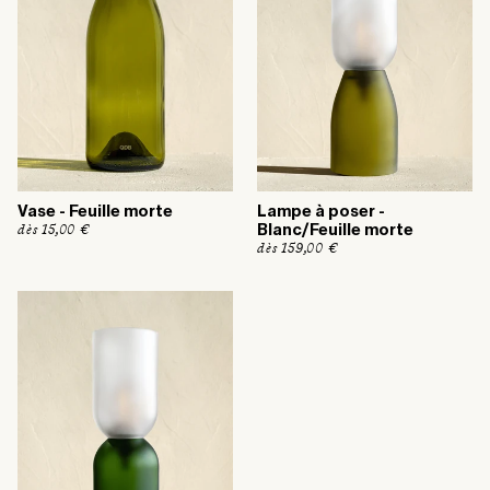
l
l
Vase - Feuille morte
Lampe à poser -
P
dès 15,00 €
Blanc/Feuille morte
r
P
dès 159,00 €
i
r
x
i
h
x
a
h
b
a
i
b
t
i
u
t
e
u
l
e
l