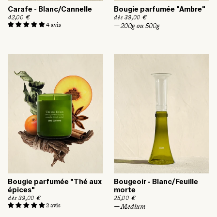
Carafe - Blanc/Cannelle
Bougie parfumée "Ambre"
P
42,00 €
P
dès 39,00 €
r
r
4 avis
— 200g ou 500g
i
i
x
x
h
h
a
a
b
b
i
i
t
t
u
u
e
e
l
l
Bougie parfumée "Thé aux
Bougeoir - Blanc/Feuille
épices"
morte
P
dès 39,00 €
P
25,00 €
r
r
2 avis
— Medium
i
i