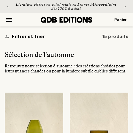
et
Livraison offerte en point relais en France Métropolitaine
passer
dès 100€ d'achat
au
contenu
Panier
Panier
Filtrer et trier
15 produits
C
Sélection de l'automne
o
Retrouvez notre sélection d'automne : des créations choisies pour
l
leurs nuances chaudes ou pour la lumière subtile qu'elles diffusent.
l
e
c
t
i
o
n