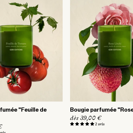
fumée "Feuille de
Bougie parfumée "Rose 
P
dès 39,00 €
r
2 avis
€
i
avis