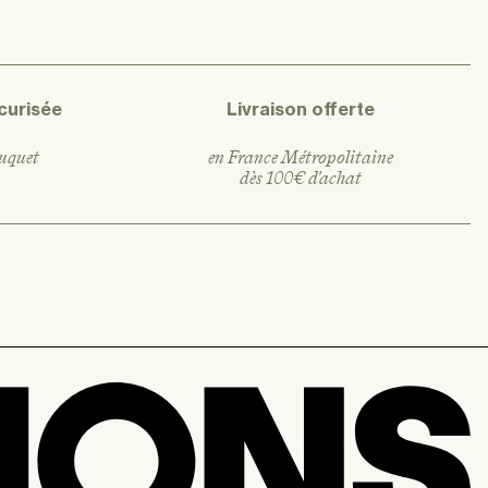
curisée
Livraison offerte
ouquet
en France Métropolitaine
dès 100€ d'achat