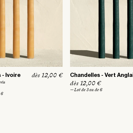
l
l
P
dès 12,00 €
- Ivoire
Chandelles - Vert Angla
r
P
dès 12,00 €
avis
i
r
— Lot de 3 ou de 6
 6
x
i
h
x
a
h
b
a
i
b
t
i