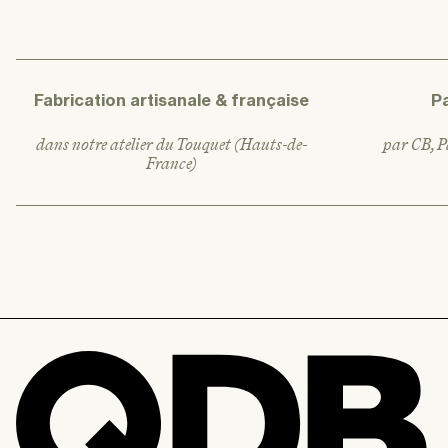
u
e
l
Fabrication artisanale & française
P
dans notre atelier du Touquet (Hauts-de-
par CB, Pa
France)