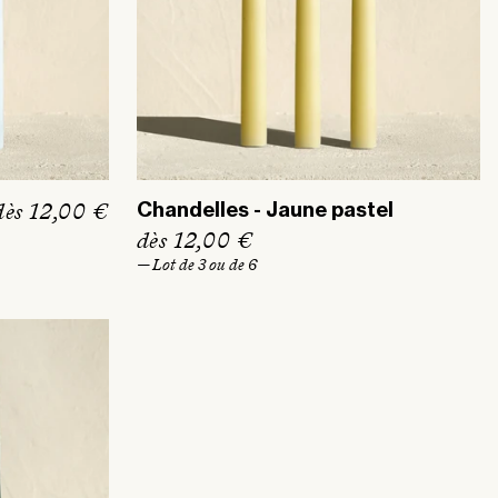
P
dès 12,00 €
Chandelles - Jaune pastel
r
P
dès 12,00 €
r
— Lot de 3 ou de 6
x
i
h
x
a
h
b
a
b
t
i
u
t
e
u