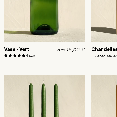
P
dès 15,00 €
Vase - Vert
Chandelles
r
4 avis
— Lot de 3 ou de
i
x
h
a
b
i
t
u
e