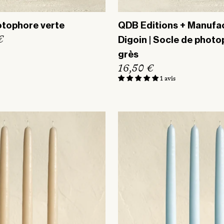
otophore verte
QDB Editions + Manufa
€
Digoin | Socle de phot
grès
P
16,50 €
r
1 avis
i
x
h
a
b
i
t
u
e
l