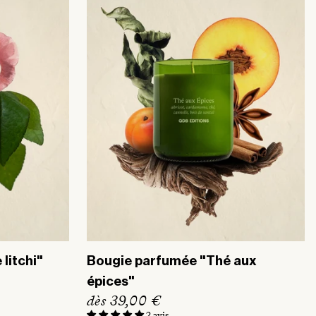
i
i
t
t
u
u
e
e
l
l
litchi"
Bougie parfumée "Thé aux
épices"
P
dès 39,00 €
2 avis