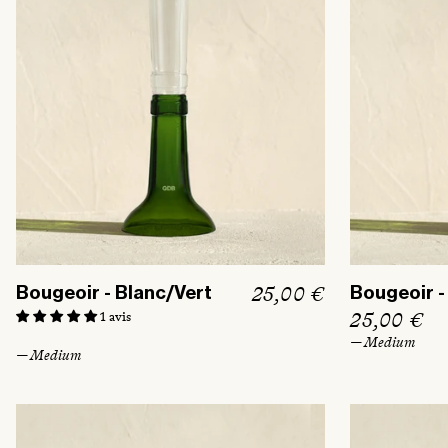
t
i
o
n
:
P
25,00 €
Bougeoir - Blanc/Vert
Bougeoir -
r
P
25,00 €
1 avis
i
r
— Medium
— Medium
x
i
h
x
a
h
b
a