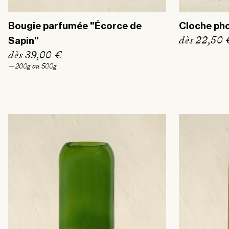
Bougie parfumée "Écorce de
Cloche ph
P
dès 22,50 
Sapin"
r
P
dès 39,00 €
i
r
— 200g ou 500g
x
i
h
x
a
h
b
a
i
b
t
i
u
t
e
u
l
e
l