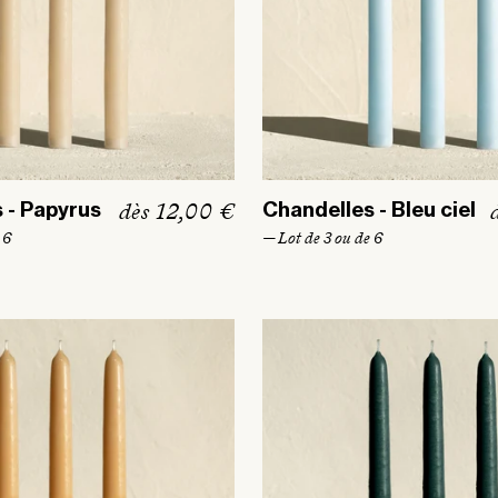
P
dès 12,00 €
 - Papyrus
Chandelles - Bleu ciel
r
 6
— Lot de 3 ou de 6
i
i
x
h
a
b
i
i
t
u
e