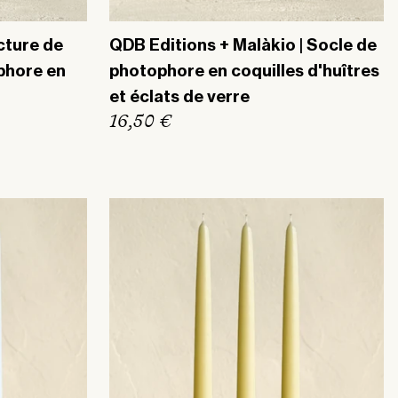
cture de
QDB Editions + Malàkio | Socle de
ophore en
photophore en coquilles d'huîtres
et éclats de verre
P
16,50 €
r
i
x
h
a
b
i
t
u
e
l