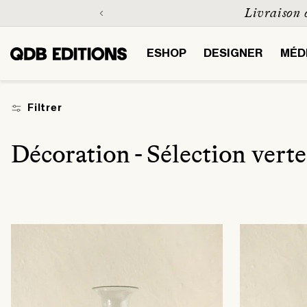
et
Livraison 
passer
au
contenu
ESHOP
DESIGNER
MÉD
Filtrer
C
Décoration - Sélection verte
o
l
l
e
c