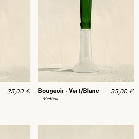
P
25,00 €
P
25,00 €
Bougeoir - Vert/Blanc
r
r
— Medium
i
i
x
x
h
h
a
a
b
b