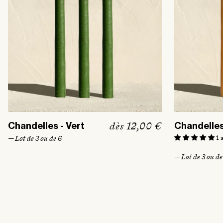
l
P
dès 12,00 €
Chandelles - Vert
Chandelles 
r
1 
— Lot de 3 ou de 6
i
— Lot de 3 ou de
x
h
a
b
i
t