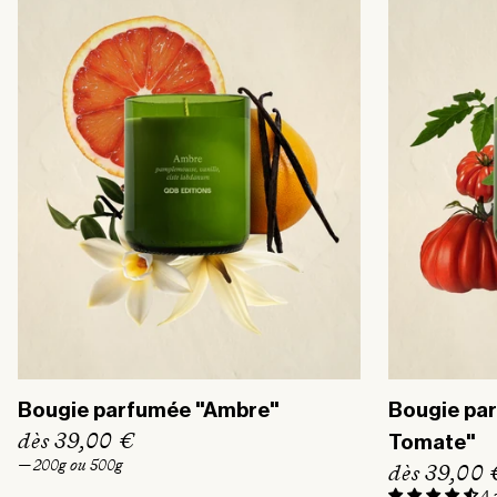
i
b
t
i
u
t
e
u
l
e
l
Bougie parfumée "Ambre"
Bougie par
P
dès 39,00 €
Tomate"
r
— 200g ou 500g
P
dès 39,00 
i
4 