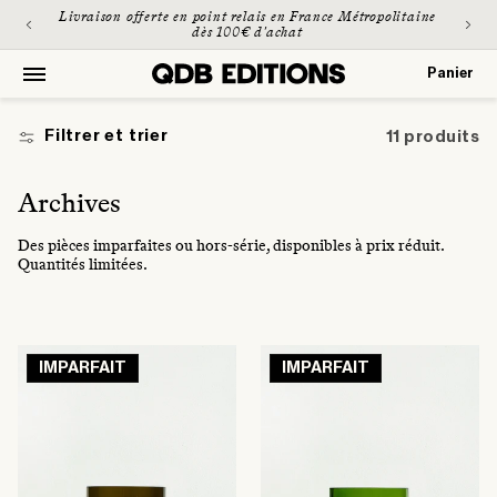
et
Livraison offerte en point relais en France Métropolitaine
passer
dès 100€ d'achat
au
contenu
Panier
Panier
Filtrer et trier
11 produits
C
Archives
o
Des pièces imparfaites ou hors-série, disponibles à prix réduit.
l
Quantités limitées.
l
e
c
IMPARFAIT
IMPARFAIT
t
i
o
n