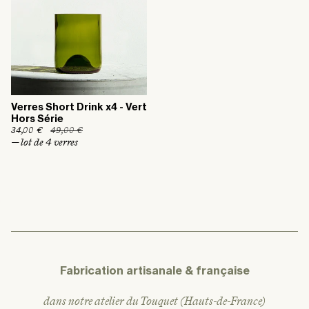
l
o
l
o
n
n
n
n
e
e
l
l
Verres Short Drink x4 - Vert
Hors Série
P
34,00 €
49,00 €
P
r
r
— lot de 4 verres
i
i
x
x
h
p
a
r
b
o
i
m
t
o
u
t
e
i
l
o
n
n
e
Fabrication artisanale & française
l
dans notre atelier du Touquet (Hauts-de-France)